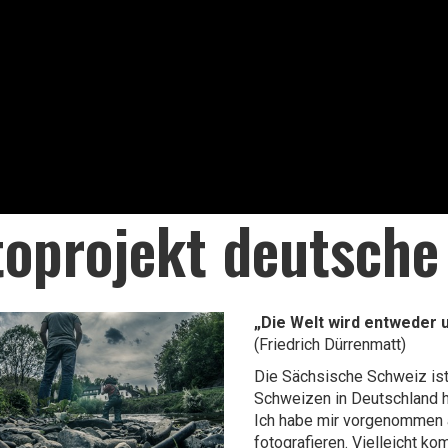
toprojekt deutsche
„Die Welt wird entweder
(Friedrich Dürrenmatt)
Die Sächsische Schweiz ist
Schweizen in Deutschland h
Ich habe mir vorgenommen 
fotografieren. Vielleicht k