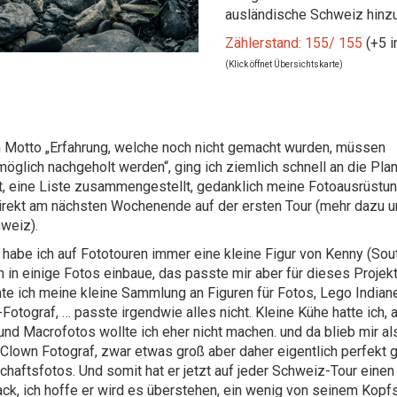
ausländische Schweiz hinzu
Zählerstand: 155/ 155
(+5 i
(Klick öffnet Übersichtskarte)
Motto „Erfahrung, welche noch nicht gemacht wurden, müssen
möglich nachgeholt werden“, ging ich ziemlich schnell an die Pla
, eine Liste zusammengestellt, gedanklich meine Fotoausrüstu
irekt am nächsten Wochenende auf der ersten Tour (mehr dazu 
hweiz).
h habe ich auf Fototouren immer eine kleine Figur von Kenny (Sou
h in einige Fotos einbaue, das passte mir aber für dieses Projekt
te ich meine kleine Sammlung an Figuren für Fotos, Lego Indiane
Fotograf, … passte irgendwie alles nicht. Kleine Kühe hatte ich, 
nd Macrofotos wollte ich eher nicht machen. und da blieb mir al
-Clown Fotograf, zwar etwas groß aber daher eigentlich perfekt g
chaftsfotos. Und somit hat er jetzt auf jeder Schweiz-Tour einen
ck, ich hoffe er wird es überstehen, ein wenig von seinem Kopfs