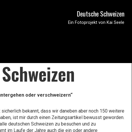
Deutsche Schweizen
Ein Fotoprojekt von Kai Seele
 Schweizen
 untergehen oder verschweizern“
 sicherlich bekannt, dass wir daneben aber noch 150 weitere
aben, ist mir durch einen Zeitungsartikel bewusst geworden.
alle deutschen Schweizen zu besuchen und zu
ommt im Laufe der Jahre auch die ein oder andere