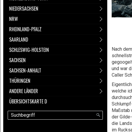
NIEDERSACHSEN
NRW
RHEINLAND-PFALZ
SAARLAND
SCHLESWIG-HOLSTEIN
Nach dem 
schnellst
SACHSEN
gegoogelt
und war d
SACHSEN-ANHALT
Caller Sc
THÜRINGEN
Eigentlic
ANDERE LÄNDER
welche ic
durchsuch
ÜBERSICHTSKARTE D
Schlumpf-
Maßstab u
der Gilde
die Lands
im Rucksa