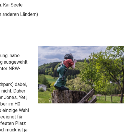
. Kai Seele
n anderen Ländern)
nung, habe
ng ausgewählt
unter NRW-
thpark) dabei,
 nicht. Daher
r Jones, Yeti,
aber im H0
s einzige Wahl
eeignet für
 festen Platz
chmuck ist ja