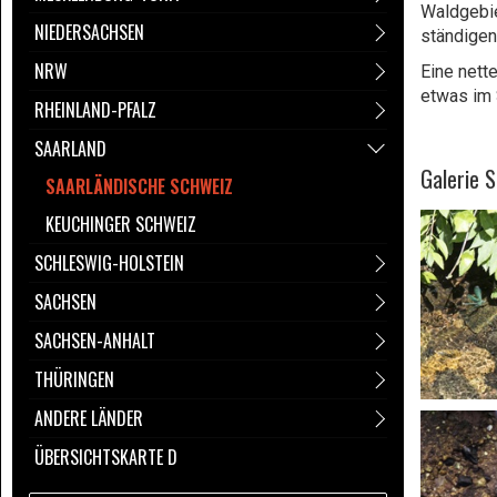
Waldgebie
NIEDERSACHSEN
ständige
NRW
Eine nett
etwas im 
RHEINLAND-PFALZ
SAARLAND
Galerie 
SAARLÄNDISCHE SCHWEIZ
KEUCHINGER SCHWEIZ
SCHLESWIG-HOLSTEIN
SACHSEN
SACHSEN-ANHALT
THÜRINGEN
ANDERE LÄNDER
ÜBERSICHTSKARTE D