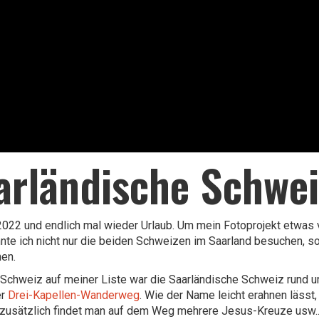
arländische Schwei
22 und endlich mal wieder Urlaub. Um mein Fotoprojekt etwas v
nte ich nicht nur die beiden Schweizen im Saarland besuchen, 
nen.
 Schweiz auf meiner Liste war die Saarländische Schweiz rund 
er
Drei-Kapellen-Wanderweg
. Wie der Name leicht erahnen lässt
 zusätzlich findet man auf dem Weg mehrere Jesus-Kreuze usw...