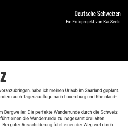
Deutsche Schweizen
Ein Fotoprojekt von Kai Seele
z
oranzubringen, habe ich meinen Urlaub im Saarland geplant.
sondern auch Tagesausflüge nach Luxemburg und Rheinland-
um Bergweiler. Die perfekte Wanderrunde durch die Schweiz
, führt einen die Wanderrunde zu insgesamt drei alten
 Bei guter Ausschilderung führt einen der Weg viel durch