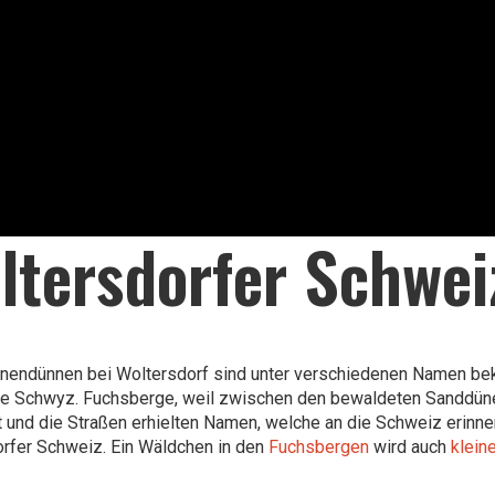
ltersdorfer Schwei
nnendünnen bei Woltersdorf sind unter verschiedenen Namen be
ne Schwyz. Fuchsberge, weil zwischen den bewaldeten Sanddüne
rt und die Straßen erhielten Namen, welche an die Schweiz erin
rfer Schweiz. Ein Wäldchen in den
Fuchsbergen
wird auch
klein