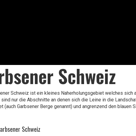
rbsener Schweiz
ener Schweiz ist ein kleines Naherholungsgebiet welches sich au
s sind nur die Abschnitte an denen sich die Leine in die Landsch
t (auch Garbsener Berge genannt) und angrenzend den blauen Se
Garbsener Schweiz