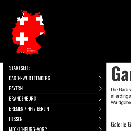
Ga
STARTSEITE
BADEN-WÜRTTEMBERG
BAYERN
Die Garbs
allerding
BRANDENBURG
Waldgebie
BREMEN / HH / BERLIN
HESSEN
Galerie 
MECKLENBURG-VORP.