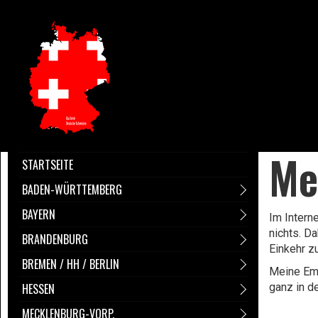
Me
STARTSEITE
BADEN-WÜRTTEMBERG
BAYERN
Im Intern
nichts. D
BRANDENBURG
Einkehr z
BREMEN / HH / BERLIN
Meine Emp
HESSEN
ganz in d
MECKLENBURG-VORP.