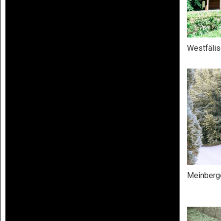
Westfälis
Meinberge