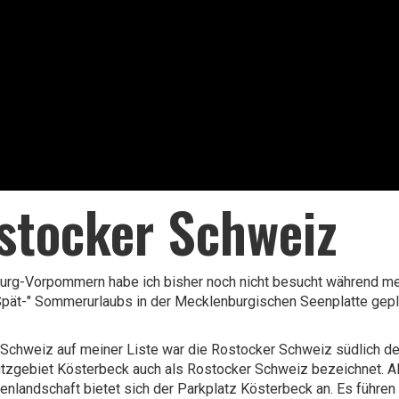
stocker Schweiz
urg-Vorpommern habe ich bisher noch nicht besucht während m
pät-" Sommerurlaubs in der Mecklenburgischen Seenplatte geplan
.
 Schweiz auf meiner Liste war die Rostocker Schweiz südlich der
tzgebiet Kösterbeck auch als Rostocker Schweiz bezeichnet. Al
nlandschaft bietet sich der Parkplatz Kösterbeck an. Es führ