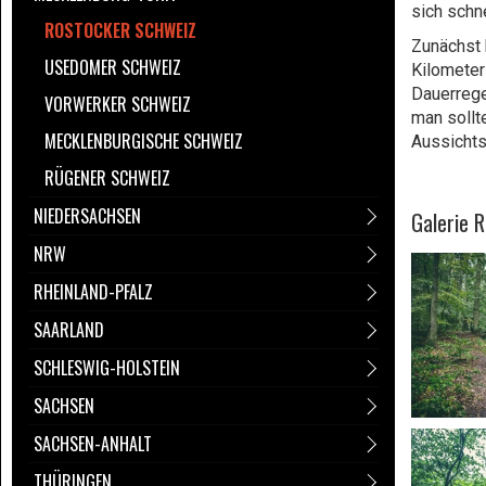
sich schn
ROSTOCKER SCHWEIZ
Zunächst 
USEDOMER SCHWEIZ
Kilometer
Dauerrege
VORWERKER SCHWEIZ
man sollt
MECKLENBURGISCHE SCHWEIZ
Aussichts
RÜGENER SCHWEIZ
NIEDERSACHSEN
Galerie 
NRW
RHEINLAND-PFALZ
SAARLAND
SCHLESWIG-HOLSTEIN
SACHSEN
SACHSEN-ANHALT
THÜRINGEN