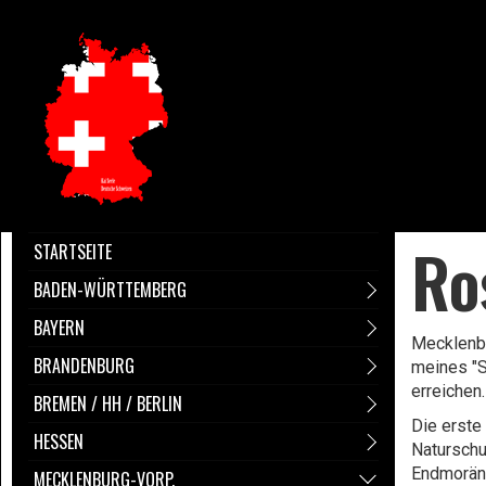
Ro
STARTSEITE
BADEN-WÜRTTEMBERG
BAYERN
​Mecklenb
BRANDENBURG
meines "S
erreichen
BREMEN / HH / BERLIN
Die erste
HESSEN
Naturschu
Endmoräne
MECKLENBURG-VORP.